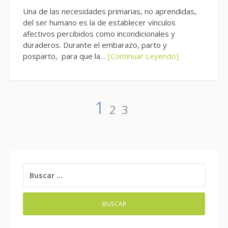
Una de las necesidades primarias, no aprendidas,
del ser humano es la de establecer vínculos
afectivos percibidos como incondicionales y
duraderos. Durante el embarazo, parto y
posparto, para que la…
[Continuar Leyendo]
Paginación
Página
Página
Página
1
2
3
de
entradas
BUSCAR: