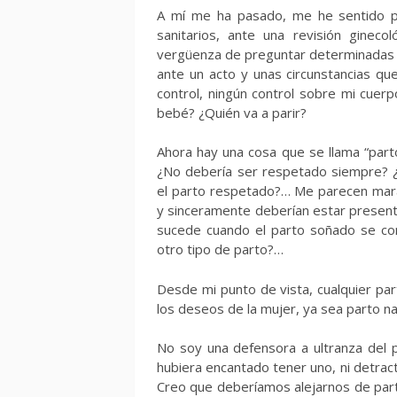
A mí me ha pasado, me he sentido pe
sanitarios, ante una revisión gineco
vergüenza de preguntar determinadas co
ante un acto y unas circunstancias qu
control, ningún control sobre mi cue
bebé? ¿Quién va a parir?
Ahora hay una cosa que se llama “pa
¿No debería ser respetado siempre? ¿
el parto respetado?… Me parecen marav
y sinceramente deberían estar present
sucede cuando el parto soñado se co
otro tipo de parto?…
Desde mi punto de vista, cualquier p
los deseos de la mujer, ya sea parto n
No soy una defensora a ultranza del 
hubiera encantado tener uno, ni detracto
Creo que deberíamos alejarnos de part