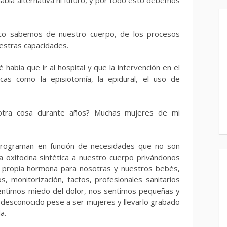
abía alternativa ni futuro, y por todo esto debemos
co sabemos de nuestro cuerpo, de los procesos
uestras capacidades.
había que ir al hospital y que la intervención en el
icas como la episiotomía, la epidural, el uso de
otra cosa durante años? Muchas mujeres de mi
programan en función de necesidades que no son
 oxitocina sintética a nuestro cuerpo privándonos
a propia hormona para nosotras y nuestros bebés,
monitorización, tactos, profesionales sanitarios
 Sentimos miedo del dolor, nos sentimos pequeñas y
desconocido pese a ser mujeres y llevarlo grabado
a.