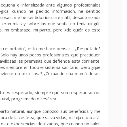
queña e infantilizada ante algunos profesionales
lógica, cuando he pedido información, he sentido
sas, me he sentido ridícula e inútil, desautorizada
e eran mías y sobre las que sentía no tenía ningún
rpo, mi embarazo, mi parto…pero ¿de quién es este
rto respetado”, esto me hace pensar… ¿Respetado?
Solo hay unos pocos profesionales que practiquen
illosas las premisas que defiende esta corriente,
es siempre en todo el sistema sanitario, pero ¿qué
nvierte en otra cosa?,¿O cuando una mamá desea
arto es respetado, siempre que sea respetuoso con
atural, programado o cesárea.
parto natural, aunque conozco sus beneficios y me
ra de la cesárea, que salva vidas, mi hija nació así.
os o experiencias idealizadas, que cuando no salen