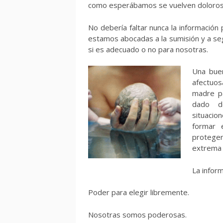
como esperábamos se vuelven dolorosas
No debería faltar nunca la información
estamos abocadas a la sumisión y a seg
si es adecuado o no para nosotras.
Una buen
afectuosa
madre p
dado d
situacio
formar e
protege
extrema 
La infor
Poder para elegir libremente.
Nosotras somos poderosas.