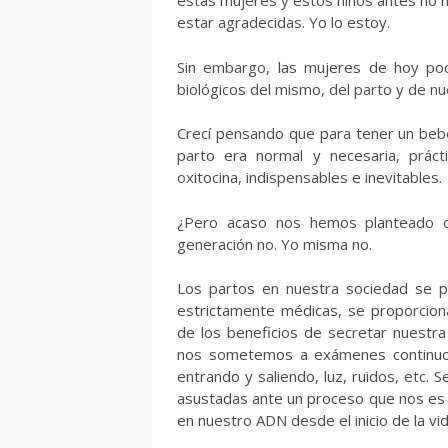
estas mujeres y estos niños antes no h
estar agradecidas. Yo lo estoy.
Sin embargo, las mujeres de hoy po
biológicos del mismo, del parto y de n
Crecí pensando que para tener un bebé 
parto era normal y necesaria, práct
oxitocina, indispensables e inevitables.
¿Pero acaso nos hemos planteado 
generación no. Yo misma no.
Los partos en nuestra sociedad se 
estrictamente médicas, se proporciona
de los beneficios de secretar nuestr
nos sometemos a exámenes continuos, 
entrando y saliendo, luz, ruidos, etc.
asustadas ante un proceso que nos es 
en nuestro ADN desde el inicio de la vid