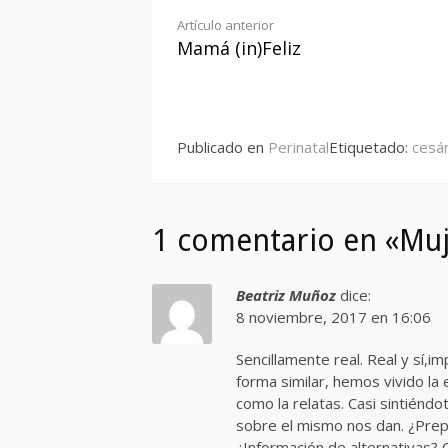
Seguir
Artículo anterior
Mamá (in)Feliz
leyendo
Publicado en
Perinatal
Etiquetado:
cesá
1 comentario en «Mu
Beatriz Muñoz
dice:
8 noviembre, 2017 en 16:06
Sencillamente real. Real y sí,
forma similar, hemos vivido la 
como la relatas. Casi sintiéndo
sobre el mismo nos dan. ¿Prep
¿Información de alternativas? 