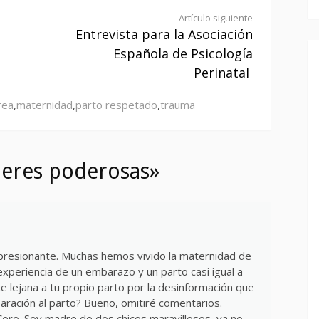
Artículo siguiente
Entrevista para la Asociación
Española de Psicología
Perinatal
rea
,
maternidad
,
parto respetado
,
trauma
jeres poderosas»
impresionante. Muchas hemos vivido la maternidad de
experiencia de un embarazo y un parto casi igual a
te lejana a tu propio parto por la desinformación que
aración al parto? Bueno, omitiré comentarios.
Cero. Soy madre de dos chicos maravillosos, ya no