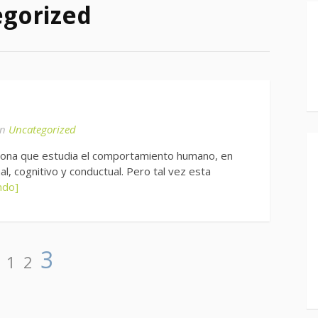
gorized
en
Uncategorized
rsona que estudia el comportamiento humano, en
l, cognitivo y conductual. Pero tal vez esta
ndo]
Página
Página
Página
3
1
2